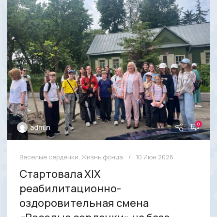
0
admin
Веселые сердечки
,
Жизнь фонда
10 Июн 2026
Стартовала XIX
реабилитационно-
оздоровительная смена